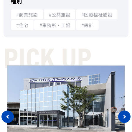
種別
#商業施設
#公共施設
#医療福祉施設
#住宅
#事務所・工場
#設計
PICK UP