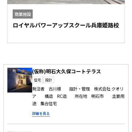
設
商業施設
ヤルパワーアップスクール兵庫姫路校
神戸牛牧
(仮称)明石大久保コートテラス
住宅
設計
発注者 古川様 設計・管理 株式会社 クオリ
ア 構造 RC造 所在地 明石市 主要用
途 集合住宅
詳細を見る