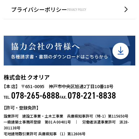
プライバシーポリシー
PRIVACY POLICY
株式会社 クオリア
【
本 店】
〒651-0095 神戸市中央区旭通2丁目10番18号
078-265-6888
078-221-8838
TEL.
FAX.
【
許可・登録免許】
設業許可 建設工事業・土木工事業 兵庫県知事許可（特-1）第115650号
一級建築士事務所登録 第01Ａ00401号 ｜ 労働者派遣事業許可 派28-
301138号
宅地建物取引業許可 兵庫県知事 （1）第12606号