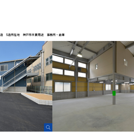
造 S造
所在地 神戸市
主要用途 事務所・倉庫