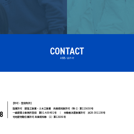
CONTACT
お問い合わせ
【
許可・登録免許】
設業許可 建設工事業・土木工事業 兵庫県知事許可（特-1）第115650号
8
一級建築士事務所登録 第01Ａ00401号 ｜ 労働者派遣事業許可 派28-301138号
宅地建物取引業許可 兵庫県知事 （1）第12606号