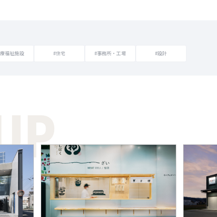
医療福祉施設
#住宅
#事務所・工場
#設計
 UP