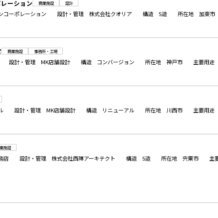
ポレーション
商業施設
設計
センコーポレーション 設計・管理 株式会社クオリア 構造 S造 所在地 
宮
商業施設
事務所・工場
商事 設計・管理 MK店舗設計 構造 コンバージョン 所在地 神戸市 主
レブル 設計・管理 MK店舗設計 構造 リニューアル 所在地 川西市 主
業施設
工務店 設計・管理 株式会社西陣アーキテクト 構造 S造 所在地 宍粟