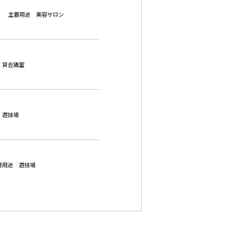
加東市 主要用途 美容サロン
要用途 貸会議室
要用途 遊技場
市 主要用途 遊技場