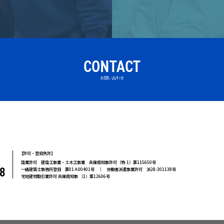
CONTACT
お問い合わせ
【
許可・登録免許】
設業許可 建設工事業・土木工事業 兵庫県知事許可（特-1）第115650号
8
一級建築士事務所登録 第01Ａ00401号 ｜ 労働者派遣事業許可 派28-301138号
宅地建物取引業許可 兵庫県知事 （1）第12606号