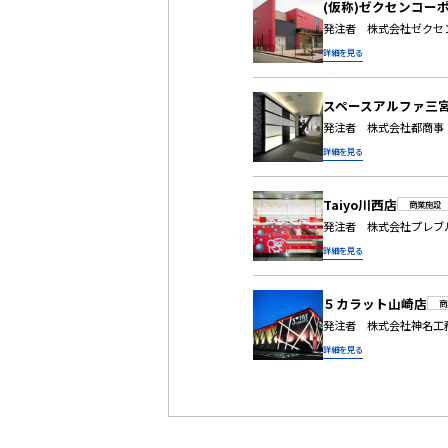
(仮称)ゼクセンコー
発注者 株式会社ゼク
詳細を見る
スペースアルファ三
発注者 株式会社都
詳細を見る
Taiyo川西店
商業施設
発注者 株式会社プ
詳細を見る
５カラット山崎店
商
発注者 株式会社神名
詳細を見る