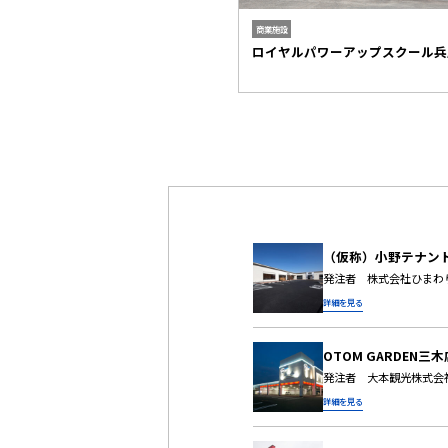
工場
商業施設
機株式会社工場棟
ロイヤルパワーアップスクール兵
（仮称）小野テナン
発注者 株式会社ひ
詳細を見る
OTOM GARDEN三木
発注者 大本観光株
詳細を見る